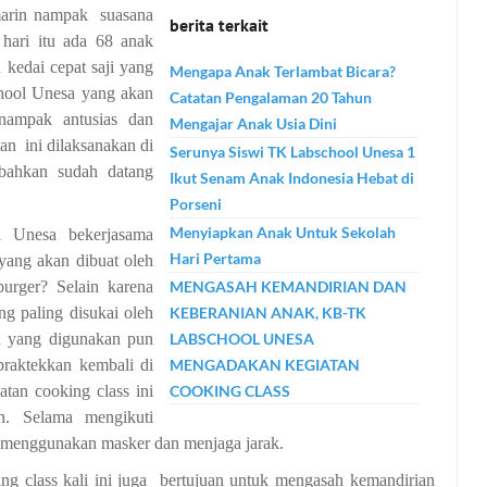
marin nampak suasana
berita terkait
hari itu ada 68 anak
 kedai cepat saji yang
Mengapa Anak Terlambat Bicara?
chool Unesa yang akan
Catatan Pengalaman 20 Tahun
nampak antusias dan
Mengajar Anak Usia Dini
tan ini dilaksanakan di
Serunya Siswi TK Labschool Unesa 1
 bahkan sudah datang
Ikut Senam Anak Indonesia Hebat di
Porseni
Menyiapkan Anak Untuk Sekolah
l Unesa bekerjasama
Hari Pertama
 yang akan dibuat oleh
urger? Selain karena
MENGASAH KEMANDIRIAN DAN
ng paling disukai oleh
KEBERANIAN ANAK, KB-TK
n yang digunakan pun
LABSCHOOL UNESA
raktekkan kembali di
MENGADAKAN KEGIATAN
tan cooking class ini
COOKING CLASS
an. Selama mengikuti
p menggunakan masker dan menjaga jarak.
ing class kali ini juga bertujuan untuk mengasah kemandirian