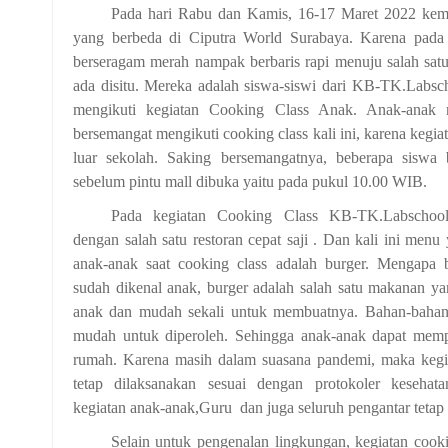
Pada hari Rabu dan Kamis, 16-17 Maret 2022 ke
yang berbeda di Ciputra World Surabaya. Karena pada 
berseragam merah nampak berbaris rapi menuju salah satu
ada disitu. Mereka adalah siswa-siswi dari KB-TK.Labs
mengikuti kegiatan Cooking Class Anak. Anak-anak 
bersemangat mengikuti cooking class kali ini, karena kegia
luar sekolah. Saking bersemangatnya, beberapa siswa
sebelum pintu mall dibuka yaitu pada pukul 10.00 WIB.
Pada kegiatan Cooking Class KB-TK.Labschoo
dengan salah satu restoran cepat saji . Dan kali ini menu
anak-anak saat cooking class adalah burger. Mengapa b
sudah dikenal anak, burger adalah salah satu makanan ya
anak dan mudah sekali untuk membuatnya. Bahan-baha
mudah untuk diperoleh. Sehingga anak-anak dapat memp
rumah. Karena masih dalam suasana pandemi, maka kegia
tetap dilaksanakan sesuai dengan protokoler kesehat
kegiatan anak-anak,Guru dan juga seluruh pengantar teta
Selain untuk pengenalan lingkungan, kegiatan cook