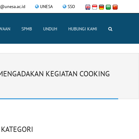
l@unesa.ac.id
UNESA
SSO
SWAAN
SPMB
UNDUH
HUBUNGI KAMI
 MENGADAKAN KEGIATAN COOKING
KATEGORI