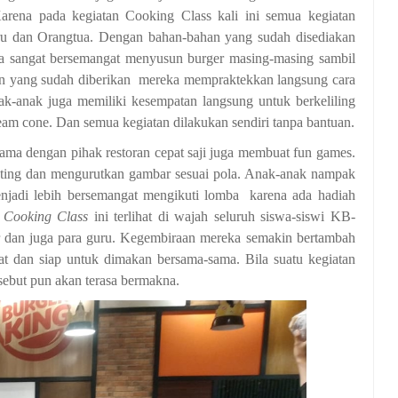
rena pada kegiatan Cooking Class kali ini semua kegiatan
ru dan Orangtua.
Dengan bahan-bahan yang sudah disediakan
a sangat bersemangat menyusun burger masing-masing sambil
rahan yang sudah diberikan mereka mempraktekkan langsung cara
k-anak juga memiliki kesempatan langsung untuk berkeliling
ream cone. Dan semua kegiatan dilakukan sendiri tanpa bantuan.
sama dengan pihak restoran cepat saji juga membuat fun games.
ting dan mengurutkan gambar sesuai pola. Anak-anak nampak
enjadi lebih bersemangat mengikuti lomba karena ada hadiah
a
Cooking Class
ini terlihat di wajah seluruh siswa-siswi KB-
r dan juga para guru. Kegembiraan mereka semakin bertambah
at dan siap untuk dimakan bersama-sama. Bila suatu kegiatan
sebut pun akan terasa bermakna.