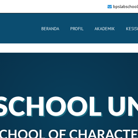
bpslabschoo
BERANDA
PROFIL
AKADEMIK
KESI