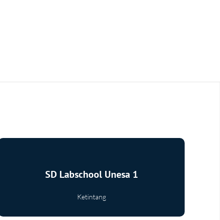
SD Labschool Unesa 1
Ketintang
Selengkapnya