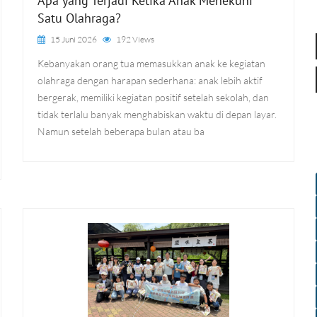
Apa yang Terjadi Ketika Anak Menekuni
Satu Olahraga?
15 Juni 2026
192 Views
Kebanyakan orang tua memasukkan anak ke kegiatan
olahraga dengan harapan sederhana: anak lebih aktif
bergerak, memiliki kegiatan positif setelah sekolah, dan
tidak terlalu banyak menghabiskan waktu di depan layar.
Namun setelah beberapa bulan atau ba