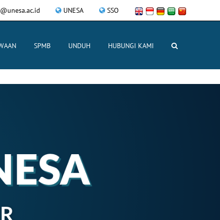
l@unesa.ac.id
UNESA
SSO
SWAAN
SPMB
UNDUH
HUBUNGI KAMI