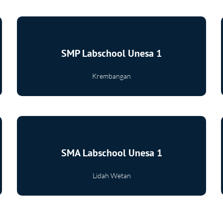
SMP Labschool Unesa 1
Krembangan
Selengkapnya
SMA Labschool Unesa 1
Lidah Wetan
Selengkapnya