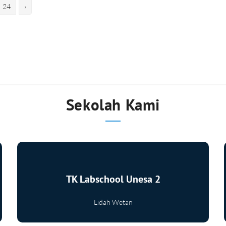
24
›
Sekolah Kami
TK Labschool Unesa 2
Lidah Wetan
Selengkapnya