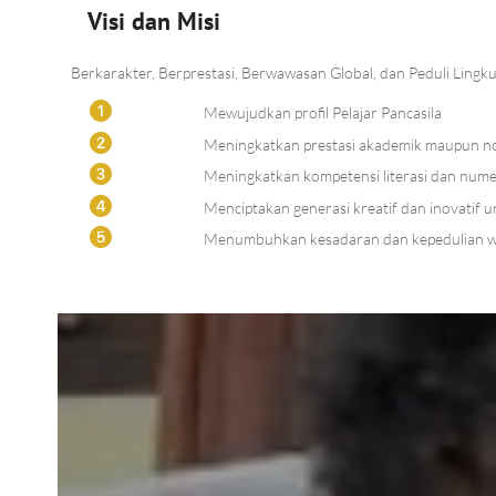
Visi dan Misi
Berkarakter, Berprestasi, Berwawasan Global, dan Peduli Lingk
Mewujudkan profil Pelajar Pancasila
Meningkatkan prestasi akademik maupun n
Meningkatkan kompetensi literasi dan nume
Menciptakan generasi kreatif dan inovatif 
Menumbuhkan kesadaran dan kepedulian wa