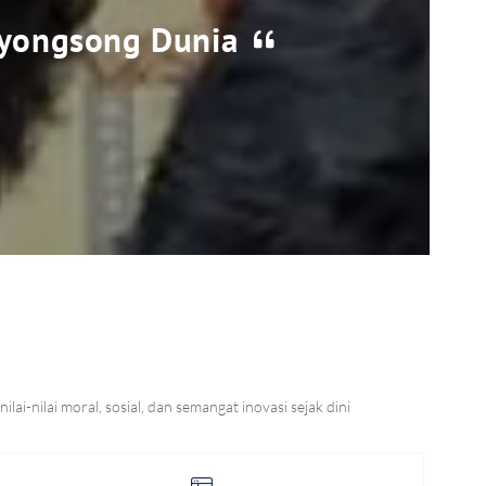
nyongsong Dunia
-nilai moral, sosial, dan semangat inovasi sejak dini