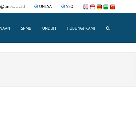
l@unesa.ac.id
UNESA
SSO
SWAAN
SPMB
UNDUH
HUBUNGI KAMI