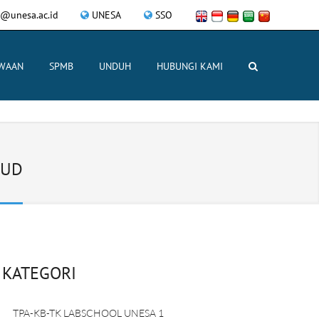
l@unesa.ac.id
UNESA
SSO
SWAAN
SPMB
UNDUH
HUBUNGI KAMI
BUD
KATEGORI
TPA-KB-TK LABSCHOOL UNESA 1