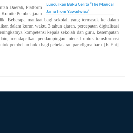
Luncurkan Buku Cerita “The Magical
ntah Daerah, Platform
Jamu from Yawadwipa”
, Komite Pembelajaran
lik. Beberapa manfaat bagi sekolah yang termasuk ke dalam
kan dalam kurun waktu 3 tahun ajaran, percepatan digitalisasi
 meningkatnya kompetensi kepala sekolah dan guru, kesempatan
 lain, mendapatkan pendampingan intensif untuk transformasi
ntuk pembelian buku bagi pebelajaran paradigma baru. [K.Ent]