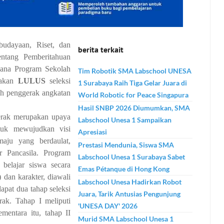
budayaan, Riset, dan
berita terkait
ntang Pemberitahuan
sana Program Sekolah
Tim Robotik SMA Labschool UNESA
takan
LULUS
seleksi
1 Surabaya Raih Tiga Gelar Juara di
ah penggerak angkatan
World Robotic for Peace Singapura
Hasil SNBP 2026 Diumumkan, SMA
erak merupakan upaya
Labschool Unesa 1 Sampaikan
tuk mewujudkan visi
Apresiasi
aju yang berdaulat,
Prestasi Mendunia, Siswa SMA
ar Pancasila. Program
Labschool Unesa 1 Surabaya Sabet
belajar siswa secara
Emas Pétanque di Hong Kong
 dan karakter, diawali
Labschool Unesa Hadirkan Robot
pat dua tahap seleksi
Juara, Tarik Antusias Pengunjung
erak.
Tahap I meliputi
'UNESA DAY' 2026
ementara itu, tahap II
Murid SMA Labschool Unesa 1