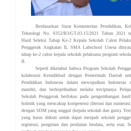
Berdasarkan Surat Kementerian Pendidikan, Ke
Teknologi No. 0352/B3/GT.03.15/2021 Tahun 2021 te
Hasil Seleksi Tahap Ke-2 Kepala Sekolah Calon Pelak
Penggerak Angkatan II, SMA Labschool Unesa dinya
tahap ke-2 calon kepala sekolah pelaksana program sekol
II.
Seperti diketahui bahwa Program Sekolah Pengg
kolaborasi Kemdikbud dengan Pemerintah Daerah un
Pendidikan Indonesia dalam mewujudkan Indonesia m
mandiri, dan berkepribadian melalui terciptanya Pelaj
Sekolah Penggerak berfokus pada pengembangan hasil 
holistik yang mencakup kompetensi (literasi dan numerasi)
dengan SDM yang unggul (kepala sekolah dan guru). Terda
yang harus diikuti untuk dapat menjadi sekolah pengg
registrasi, pengisian dan penilaian biodata, serta esai. S