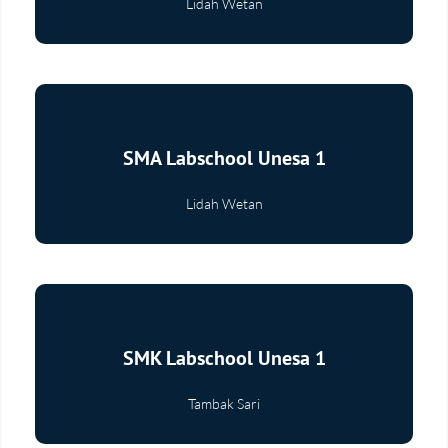
Lidah Wetan
Selengkapnya
SMA Labschool Unesa 1
Lidah Wetan
Selengkapnya
SMK Labschool Unesa 1
Tambak Sari
Selengkapnya