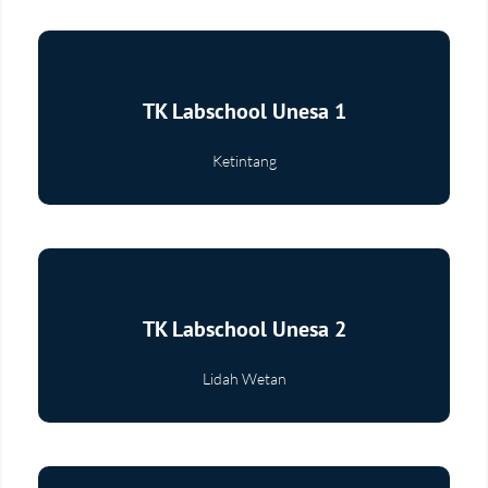
TK Labschool Unesa 1
Ketintang
Selengkapnya
TK Labschool Unesa 2
Lidah Wetan
Selengkapnya