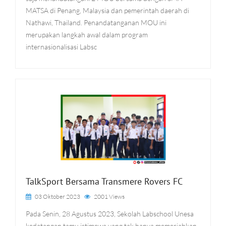
MATSA di Penang, Malaysia dan pemerintah daerah di
Nathawi, Thailand. Penandatanganan MOU ini
merupakan langkah awal dalam program
internasionalisasi Labsc
TalkSport Bersama Transmere Rovers FC
03 Oktober 2023
2001 Views
Pada Senin, 28 Agustus 2023, Sekolah Labschool Unesa
kedatangan tamu istimewa yang tak hanya memeriahkan