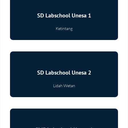
SD Labschool Unesa 1
Ketintang
Selengkapnya
SD Labschool Unesa 2
Lidah Wetan
Selengkapnya