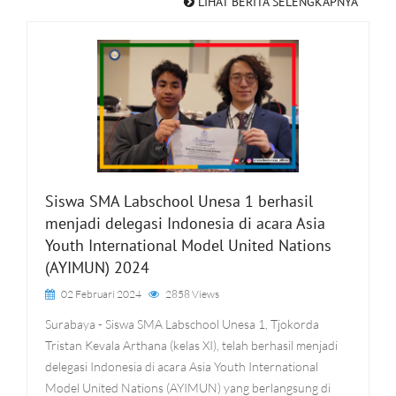
LIHAT BERITA SELENGKAPNYA
Siswa SMA Labschool Unesa 1 berhasil
menjadi delegasi Indonesia di acara Asia
Youth International Model United Nations
(AYIMUN) 2024
02 Februari 2024
2858 Views
Surabaya - Siswa SMA Labschool Unesa 1, Tjokorda
Tristan Kevala Arthana (kelas XI), telah berhasil menjadi
delegasi Indonesia di acara Asia Youth International
Model United Nations (AYIMUN) yang berlangsung di